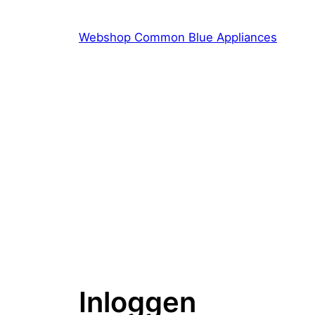
Ga
naar
Webshop Common Blue Appliances
de
inhoud
Inloggen